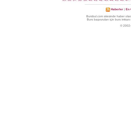
Haberler
|
En 
Bursbul.com sitesinde haber olara
Burs başvuruları için burs imkanı 
© 2002-