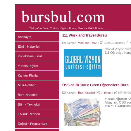
Türkiye'de Burs, Yurtdışı Eğitim Bursu, Özel ve Vakıf Bursları
111 Work and Travel Bursu
Anasayfa
Kategori:
Work and Travel
|
654003 Okunma |
Y
Eğitim Haberleri
Global Vizyon Yur
111 Öğreciye Karşı
Konaklama - Yurt
Yurtdışı Eğitim
Kariyer Planları
ÖSS'de İlk 100'e Giren Öğrencilere Burs
MBA Rehberi
Kategori:
Burs Haberleri
|
1 Yorum
|
957496 Ok
Burs Haberleri
Yükseköğrenim Kr
Albayrak, ÖSS son
Bilim - Teknoloji
450 YTL karşılıksız
Etkinlik Rehberi
Değişim Programları