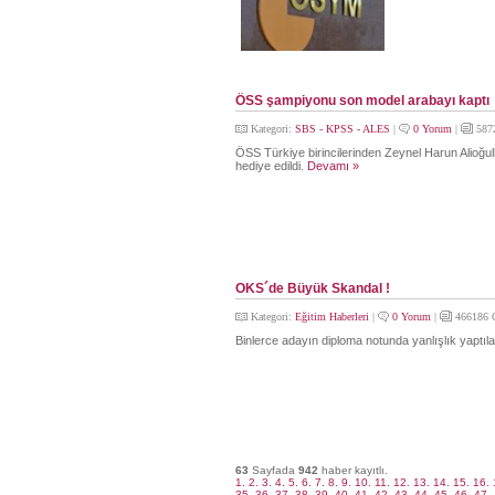
ÖSS şampiyonu son model arabayı kaptı
Kategori:
SBS - KPSS - ALES
|
0 Yorum
|
587
ÖSS Türkiye birincilerinden Zeynel Harun Alioğul
hediye edildi.
Devamı »
OKS´de Büyük Skandal !
Kategori:
Eğitim Haberleri
|
0 Yorum
|
466186 
Binlerce adayın diploma notunda yanlışlık yaptılar
63
Sayfada
942
haber kayıtlı.
1.
2.
3.
4.
5.
6.
7.
8.
9.
10.
11.
12.
13.
14.
15.
16.
35.
36.
37.
38.
39.
40.
41.
42.
43.
44.
45.
46.
47.