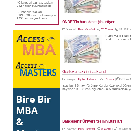
40 kategori altında, toplam
942 haber bulunmaktadır.
Bu haberler toplam
812087962 defa okunmuş ve
2231 yorum yazılmıştır.
ÖNDER'in burs desteği sürüyor
Kategori:
Burs Haberleri
|
70 Yorum
|
5519361 
İmam-Hatip Lisele
gösteren imam hati
Özel okul takvimi açıklandı
Kategori:
Eğitim Haberleri
|
0 Yorum
|
521842 
İstanbul İl Sınav Yürütme Kurulu, özel okul öğrenci
kayıtlarının 7, 8 ve 9 Ağustos 2007 tarihlerinde 
Bahçeşehir Üniversitesinin Bursları
Kategori:
Burs Haberleri
|
0 Yorum
|
608510 Ok