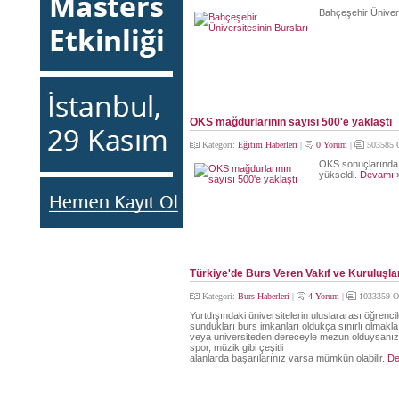
Bahçeşehir Ünivers
OKS mağdurlarının sayısı 500'e yaklaştı
Kategori:
Eğitim Haberleri
|
0 Yorum
|
503585 
OKS sonuçlarında 
yükseldi.
Devamı 
Türkiye'de Burs Veren Vakıf ve Kuruluşla
Kategori:
Burs Haberleri
|
4 Yorum
|
1033359 O
Yurtdışındaki üniversitelerin uluslararası öğrencil
sundukları burs imkanları oldukça sınırlı olmakla 
veya universiteden dereceyle mezun olduysanız
spor, müzik gibi çeşitli
alanlarda başarılarınız varsa mümkün olabilir.
De