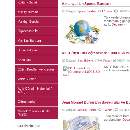
Kültür - Sanat
Almanya'dan Sporcu Bursları
Kategori:
Sporcu Bursları
|
1 Yorum
|
1489807 
Yurt içi Burslar
Türkiye'de binlerc
tanıtamamış gençle
Yurtdışı Burslar
açık.
Devamı »
Öğrencilere İŞ
Yurt Kur Bursları
Sınav Takvimi
KKTC´den Türk öğrencilere 1.000 USD b
Konu Dışı
Kategori:
Burs Haberleri
|
0 Yorum
|
769274 Ok
KKTC Bakanlar Kur
Eğitim Kredileri ve Krediler
verilmesini kararla
Vakıf Bursları
Açık Öğretim Haberleri (
AÖF)
Öğretmenler
Jean Monnet Bursu için Başvurular ve Bu
Kategori:
Yurtdışı Burslar
|
1 Yorum
|
850348 O
Meslek Yüksek Okulları
(MYO)
Jean Monnet Burs 
gerekmekte.
Deva
İSTATİSTİKLER