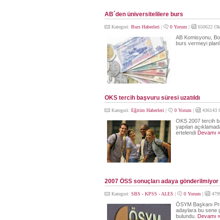
AB´den üniversitelilere burs
Kategori:
Burs Haberleri
|
0 Yorum
|
650622 Ok
AB Komisyonu, Bolo
burs vermeyi planl
OKS tercih başvuru süresi uzatıldı
Kategori:
Eğitim Haberleri
|
0 Yorum
|
436143 
OKS 2007 tercih b
yapılan açıklamad
ertelendi
Devamı 
2007 ÖSS sonuçları adaya gönderilmiyor
Kategori:
SBS - KPSS - ALES
|
0 Yorum
|
479
ÖSYM Başkanı Prof
adaylara bu sene g
bulundu.
Devamı 