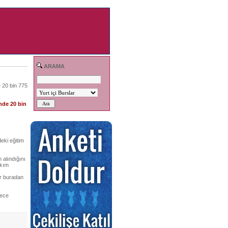
ARAMA
e 20 bin 775
nde 20 bin
eki eğitim
 alındığını
akım
ar buradan
lece