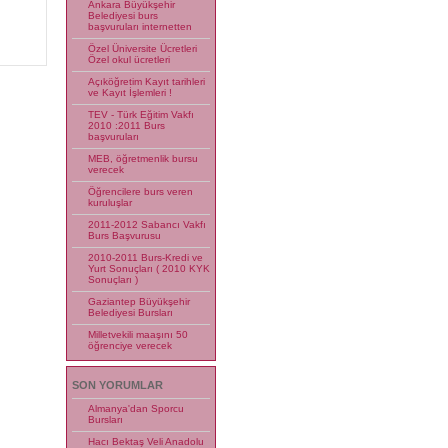
Ankara Büyükşehir
Belediyesi burs
başvuruları internetten
Özel Üniversite Ücretleri
Özel okul ücretleri
Açıköğretim Kayıt tarihleri
ve Kayıt İşlemleri !
TEV - Türk Eğitim Vakfı
2010 :2011 Burs
başvuruları
MEB, öğretmenlik bursu
verecek
Öğrencilere burs veren
kuruluşlar
2011-2012 Sabancı Vakfı
Burs Başvurusu
2010-2011 Burs-Kredi ve
Yurt Sonuçları ( 2010 KYK
Sonuçları )
Gaziantep Büyükşehir
Belediyesi Bursları
Milletvekili maaşını 50
öğrenciye verecek
SON YORUMLAR
Almanya'dan Sporcu
Bursları
Hacı Bektaş Veli Anadolu