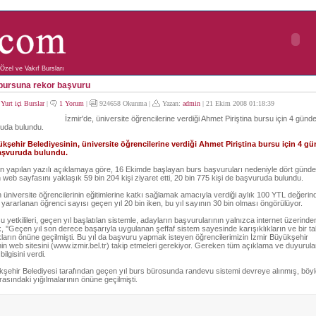
Özel ve Vakıf Bursları
 bursuna rekor başvuru
:
Yurt içi Burslar
|
1 Yorum
|
924658 Okunma |
Yazan:
admin
| 21 Ekim 2008 01:18:39
İzmir'de, üniversite öğrencilerine verdiği Ahmet Piriştina bursu için 4 günd
ruda bulundu.
kşehir Belediyesinin, üniversite öğrencilerine verdiği Ahmet Piriştina bursu için 4 gü
başvuruda bulundu.
n yapılan yazılı açıklamaya göre, 16 Ekimde başlayan burs başvuruları nedeniyle dört günde
 web sayfasını yaklaşık 59 bin 204 kişi ziyaret etti, 20 bin 775 kişi de başvuruda bulundu.
 üniversite öğrencilerinin eğitimlerine katkı sağlamak amacıyla verdiği aylık 100 YTL değerind
ararlanan öğrenci sayısı geçen yıl 20 bin iken, bu yıl sayının 30 bin olması öngörülüyor.
 yetkilileri, geçen yıl başlatılan sistemle, adayların başvurularının yalnızca internet üzerinden
k, ''Geçen yıl son derece başarıyla uygulanan şeffaf sistem sayesinde karışıklıkların ve bir t
ların önüne geçilmişti. Bu yıl da başvuru yapmak isteyen öğrencilerimizin İzmir Büyükşehir
in web sitesini (www.izmir.bel.tr) takip etmeleri gerekiyor. Gereken tüm açıklama ve duyurul
bilgisini verdi.
kşehir Belediyesi tarafından geçen yıl burs bürosunda randevu sistemi devreye alınmış, böy
asındaki yığılmalarının önüne geçilmişti.