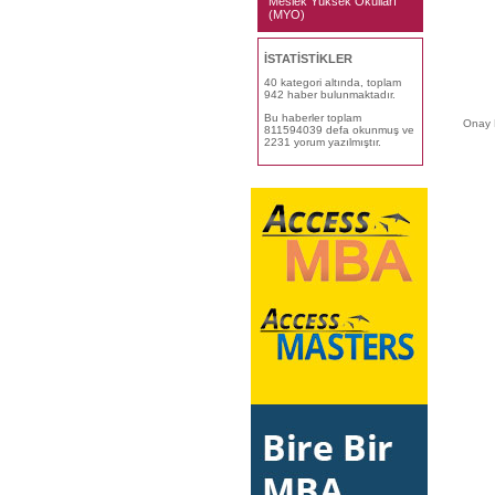
Meslek Yüksek Okulları
(MYO)
İSTATİSTİKLER
40 kategori altında, toplam
942 haber bulunmaktadır.
Bu haberler toplam
Onay 
811594039 defa okunmuş ve
2231 yorum yazılmıştır.