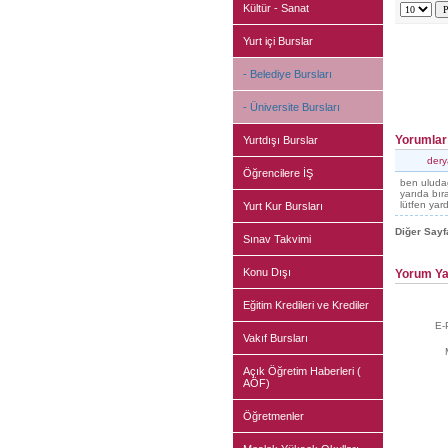
Kültür - Sanat
Yurt içi Burslar
- Belediye Bursları
- Üniversite Bursları
Yorumlar
Yurtdışı Burslar
dery
Öğrencilere İŞ
ben uludağ
yarıda bır
lütfen yar
Yurt Kur Bursları
Diğer Sayf
Sınav Takvimi
Konu Dışı
Yorum Ya
Eğitim Kredileri ve Krediler
E-
Vakıf Bursları
Açık Öğretim Haberleri (
AÖF)
Öğretmenler