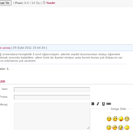
|
Puan:
9,4 / 14 Oy |
Yazdır
a çavaş
{ 05 Eylül 2011 15:44:34 }
 üniversitesi hemşirelik 3.sınıf öğrencisiyim. ailemin maddi durumundan dolayı öğremimi
akmak zorunda kalabilirm. ailem İzmir de ikamet etmiyor ama benim bursa çok ihtiyacım var
dım ederseniz çok sevinirm.
alar:
1.
zın
İsim:
Posta:
Mesaj:
Simge Ekle