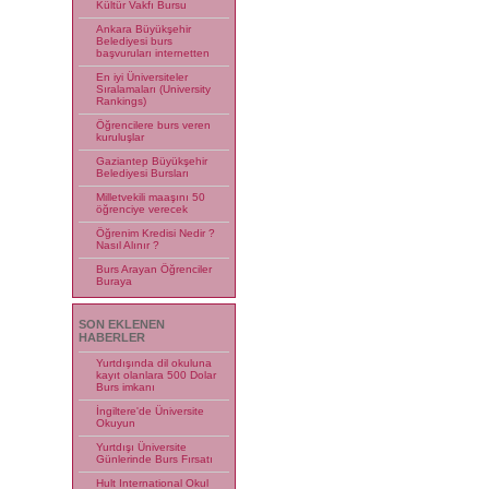
Kültür Vakfı Bursu
Ankara Büyükşehir
Belediyesi burs
başvuruları internetten
En iyi Üniversiteler
Sıralamaları (University
Rankings)
Öğrencilere burs veren
kuruluşlar
Gaziantep Büyükşehir
Belediyesi Bursları
Milletvekili maaşını 50
öğrenciye verecek
Öğrenim Kredisi Nedir ?
Nasıl Alınır ?
Burs Arayan Öğrenciler
Buraya
SON EKLENEN
HABERLER
Yurtdışında dil okuluna
kayıt olanlara 500 Dolar
Burs imkanı
İngiltere'de Üniversite
Okuyun
Yurtdışı Üniversite
Günlerinde Burs Fırsatı
Hult International Okul