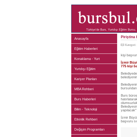
Türkiye'de Burs, Yurtdışı Eğitim Bursu, 
Piriştina
Anasayfa
Kategori
Eğitim Haberleri
kişi başvu
Konaklama - Yurt
İzmir Büyü
775 kişi 
Yurtdışı Eğitim
Belediyede
belediyenin
Kariyer Planları
Belediyenin
bursundan y
MBA Rehberi
Burs bürosu
Burs Haberleri
hatırlatara
olumsuzluk
Belediyesin
Bilim - Teknoloji
yapılacak'' 
İzmir Büyü
Etkinlik Rehberi
başvuru sır
Değişim Programları