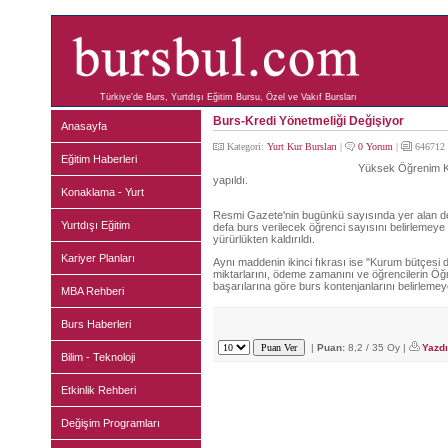
Türkiye'de Burs, Yurtdışı Eğitim Bursu, Özel ve Vakıf Bursları
Burs-Kredi Yönetmeliği Değişiyor
Anasayfa
Kategori:
Yurt Kur Bursları
|
0 Yorum
|
646712 
Eğitim Haberleri
Yüksek Öğrenim Kre
yapıldı.
Konaklama - Yurt
Resmi Gazete'nin bugünkü sayısında yer alan deği
Yurtdışı Eğitim
defa burs verilecek öğrenci sayısını belirlemeye G
yürürlükten kaldırıldı.
Kariyer Planları
Aynı maddenin ikinci fıkrası ise "Kurum bütçesi di
miktarlarını, ödeme zamanını ve öğrencilerin Ö
başarılarına göre burs kontenjanlarını belirlemeye 
MBA Rehberi
Burs Haberleri
|
Puan:
8,2 / 35 Oy |
Yazdı
Bilim - Teknoloji
Etkinlik Rehberi
Değişim Programları