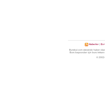
Haberler
|
En 
Bursbul.com sitesinde haber olara
Burs başvuruları için burs imkanı 
© 2002-