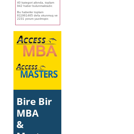
40 kategori altında, toplam
942 haber bulunmaktadır.
Bu haberler toplam
811961465 defa okunmuş ve
2231 yorum yazılmıştır.