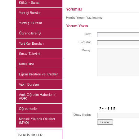
Kültür - Sanat
Yorumlar
Yurt içi Burslar
Henüz Yorum Yazılmamış
Yurtdışı Burslar
Yorum Yazın
Öğrencilere İŞ
İsim:
E-Posta:
Yurt Kur Bursları
Mesaj:
Sınav Takvimi
Konu Dışı
Eğitim Kredileri ve Krediler
Vakıf Bursları
Açık Öğretim Haberleri (
AÖF)
Öğretmenler
Onay Kodu:
Meslek Yüksek Okulları
(MYO)
İSTATİSTİKLER