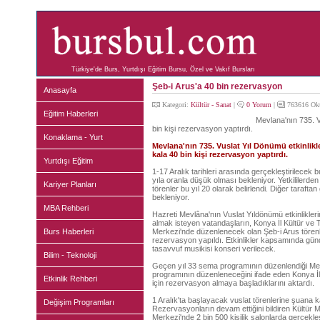
Türkiye'de Burs, Yurtdışı Eğitim Bursu, Özel ve Vakıf Bursları
Şeb-i Arus'a 40 bin rezervasyon
Anasayfa
Kategori:
Kültür - Sanat
|
0 Yorum
|
763616 Ok
Eğitim Haberleri
Mevlana'nın 735. V
bin kişi rezervasyon yaptırdı.
Konaklama - Yurt
Mevlana'nın 735. Vuslat Yıl Dönümü etkinlik
kala 40 bin kişi rezervasyon yaptırdı.
Yurtdışı Eğitim
1-17 Aralık tarihleri arasında gerçekleştirilecek b
yıla oranla düşük olması bekleniyor. Yetkililerden
Kariyer Planları
törenler bu yıl 20 olarak belirlendi. Diğer taraftan 
bekleniyor.
MBA Rehberi
Hazreti Mevlâna'nın Vuslat Yıldönümü etkinliklerin
almak isteyen vatandaşların, Konya İl Kültür ve
Burs Haberleri
Merkezi'nde düzenlenecek olan Şeb-i Arus törenleri
rezervasyon yapıldı. Etkinlikler kapsamında gün
tasavvuf musikisi konseri verilecek.
Bilim - Teknoloji
Geçen yıl 33 sema programının düzenlendiği Mev
programının düzenleneceğini ifade eden Konya İl 
Etkinlik Rehberi
için rezervasyon almaya başladıklarını aktardı.
1 Aralık'ta başlayacak vuslat törenlerine şuana k
Değişim Programları
Rezervasyonların devam ettiğini bildiren Kültür Mü
Merkezi'nde 2 bin 500 kişilik salonlarda gerçekleşti