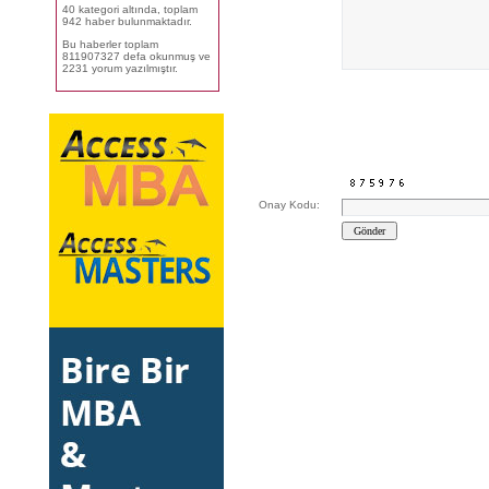
40 kategori altında, toplam
942 haber bulunmaktadır.
Bu haberler toplam
811907327 defa okunmuş ve
2231 yorum yazılmıştır.
Onay Kodu: