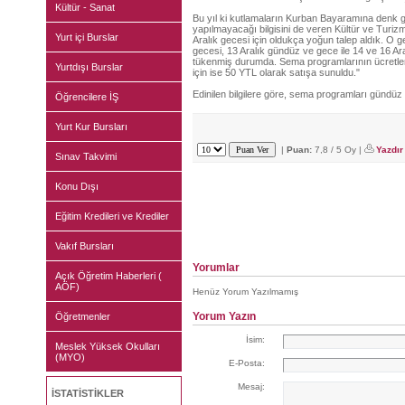
Kültür - Sanat
Bu yıl ki kutlamaların Kurban Bayaramına denk 
yapılmayacağı bilgisini de veren Kültür ve Turizm
Yurt içi Burslar
Aralık gecesi için oldukça yoğun talep aldık. O gec
gecesi, 13 Aralık gündüz ve gece ile 14 ve 16 Ar
tükenmiş durumda. Sema programlarının ücretleri 
Yurtdışı Burslar
için ise 50 YTL olarak satışa sunuldu."
Edinilen bilgilere göre, sema programları gündüz
Öğrencilere İŞ
Yurt Kur Bursları
|
Puan:
7,8 / 5 Oy |
Yazdır
Sınav Takvimi
Konu Dışı
Eğitim Kredileri ve Krediler
Vakıf Bursları
Yorumlar
Açık Öğretim Haberleri (
AÖF)
Henüz Yorum Yazılmamış
Yorum Yazın
Öğretmenler
İsim:
Meslek Yüksek Okulları
(MYO)
E-Posta:
Mesaj:
İSTATİSTİKLER