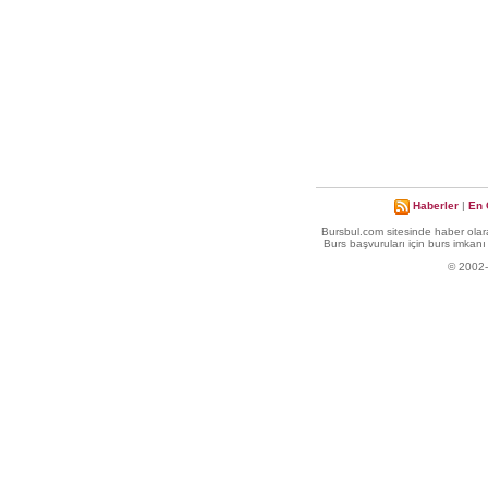
Haberler
|
En 
Bursbul.com sitesinde haber olara
Burs başvuruları için burs imkanı 
© 2002-