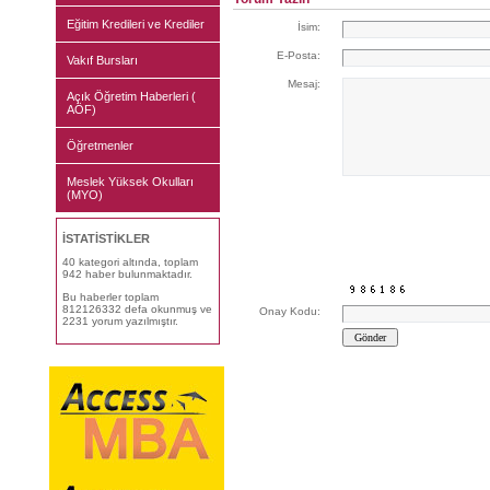
Eğitim Kredileri ve Krediler
İsim:
E-Posta:
Vakıf Bursları
Mesaj:
Açık Öğretim Haberleri (
AÖF)
Öğretmenler
Meslek Yüksek Okulları
(MYO)
İSTATİSTİKLER
40 kategori altında, toplam
942 haber bulunmaktadır.
Bu haberler toplam
812126332 defa okunmuş ve
Onay Kodu:
2231 yorum yazılmıştır.