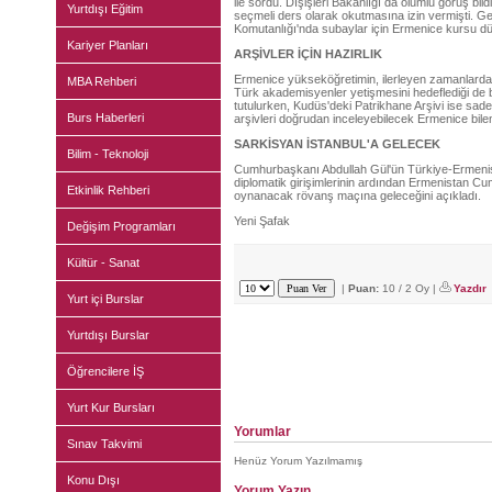
ile sordu. Dışişleri Bakanlığı da olumlu görüş bil
Yurtdışı Eğitim
seçmeli ders olarak okutmasına izin vermişti. G
Komutanlığı'nda subaylar için Ermenice kursu dü
Kariyer Planları
ARŞİVLER İÇİN HAZIRLIK
Ermenice yükseköğretimin, ilerleyen zamanlarda 
MBA Rehberi
Türk akademisyenler yetişmesini hedeflediği de bel
tutulurken, Kudüs'deki Patrikhane Arşivi ise sade
Burs Haberleri
arşivleri doğrudan inceleyebilecek Ermenice bile
SARKİSYAN İSTANBUL'A GELECEK
Bilim - Teknoloji
Cumhurbaşkanı Abdullah Gül'ün Türkiye-Ermenist
diplomatik girişimlerinin ardından Ermenistan C
Etkinlik Rehberi
oynanacak rövanş maçına geleceğini açıkladı.
Yeni Şafak
Değişim Programları
Kültür - Sanat
|
Puan:
10 / 2 Oy |
Yazdır
Yurt içi Burslar
Yurtdışı Burslar
Öğrencilere İŞ
Yurt Kur Bursları
Yorumlar
Sınav Takvimi
Henüz Yorum Yazılmamış
Konu Dışı
Yorum Yazın