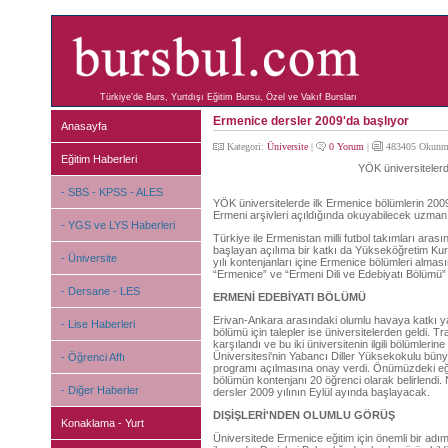
Türkiye'de Burs, Yurtdışı Eğitim Bursu, Özel ve Vakıf Bursları
Ermenice dersler 2009'da başlıyor
Anasayfa
Kategori:
Üniversite
|
0 Yorum
|
483405 Okunm
Eğitim Haberleri
YÖK üniversitelerd
- SBS - KPSS - ALES
YÖK üniversitelerde ilk Ermenice bölümlerin 200
Ermeni arşivleri açıldığında okuyabilecek uzman
- YGS ve LYS Haberleri
Türkiye ile Ermenistan milli futbol takımları ara
başlayan açılıma bir katkı da Yükseköğretim Kur
- Üniversite
yılı kontenjanları içine Ermenice bölümleri almas
“Ermenice” ve “Ermeni Dili ve Edebiyatı Bölümü
- Dersane - LES
ERMENİ EDEBİYATI BÖLÜMÜ
Erivan-Ankara arasındaki olumlu havaya katkı y
- Lise Haberleri
bölümü için talepler ise üniversitelerden geldi. T
karşılandı ve bu iki üniversitenin ilgili bölümleri
Üniversitesi'nin Yabancı Diller Yüksekokulu bü
- Öğrenci Affı
programı açılmasına onay verdi. Önümüzdeki eğit
bölümün kontenjanı 20 öğrenci olarak belirlendi.
- Diğer Haberler
dersler 2009 yılının Eylül ayında başlayacak.
DIŞİŞLERİ'NDEN OLUMLU GÖRÜŞ
Konaklama - Yurt
Üniversitede Ermenice eğitim için önemli bir adı