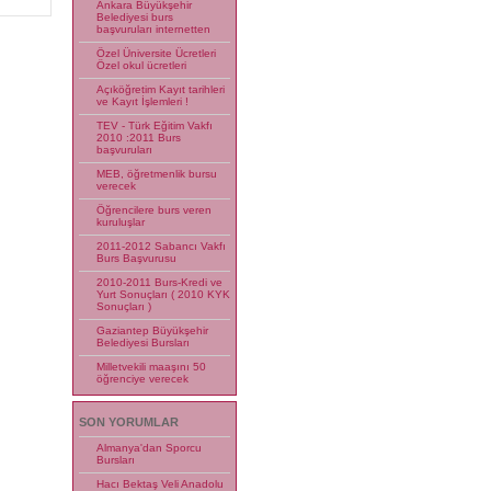
Ankara Büyükşehir
Belediyesi burs
başvuruları internetten
Özel Üniversite Ücretleri
Özel okul ücretleri
Açıköğretim Kayıt tarihleri
ve Kayıt İşlemleri !
TEV - Türk Eğitim Vakfı
2010 :2011 Burs
başvuruları
MEB, öğretmenlik bursu
verecek
Öğrencilere burs veren
kuruluşlar
2011-2012 Sabancı Vakfı
Burs Başvurusu
2010-2011 Burs-Kredi ve
Yurt Sonuçları ( 2010 KYK
Sonuçları )
Gaziantep Büyükşehir
Belediyesi Bursları
Milletvekili maaşını 50
öğrenciye verecek
SON YORUMLAR
Almanya'dan Sporcu
Bursları
Hacı Bektaş Veli Anadolu