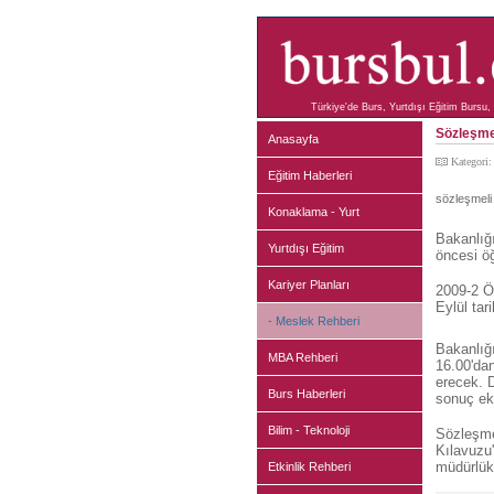
Türkiye'de Burs, Yurtdışı Eğitim Bursu, 
Sözleşmel
Anasayfa
Kategori
Eğitim Haberleri
sözleşmeli
Konaklama - Yurt
Bakanlığı
Yurtdışı Eğitim
öncesi ö
Kariyer Planları
2009-2 Öğ
Eylül tar
- Meslek Rehberi
Bakanlığı
MBA Rehberi
16.00'dan
erecek. D
Burs Haberleri
sonuç ek
Bilim - Teknoloji
Sözleşme
Kılavuzu'n
müdürlükl
Etkinlik Rehberi