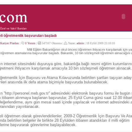
Özel ve Vakıf Bursları
i öğretmenlik başvuruları başladı
:
Kariyer Planları
|
0 Yorum
|
547167 Okunma |
Yazan:
admin
| 18 Eylül 2009 23:10:10
Milli Eğitim Bakanlığının okul öncesi öğretmen ihtiyacını karşılamak için y
 öğretmen atamalarına başvurular başladı. Bakanlık, 10 bin sözleşmeli öğretmen alınacağını a
n internet sitesindeki duyuruya göre, bakanlığa bağlı resmi eğitim kurumlarını
ğretmeni ihtiyacını karşılamak amacıyla 10 bin sözleşmeli öğretmen alınacak.
retmenlik İçin Başvuru ve Atama Kılavuzunda belirtilen şartları taşıyan adayl
ihleri arasında ilk defa atama biçimiyle başvuruda bulunabilecek.
n ''http://personel.meb.gov.tr'' adresindeki elektronik başvuru formu ile bugün 
 itibaren alınmaya başlanan başvurular, 25 Eylül Cuma günü saat 12.00 itibar
eğerlendirme, aynı gün mesai saati içinde yapılacak ve internet adresindeki
ranından yayınlanacak.
li öğretmen olarak görevlendirilenler, 2009-2 Öğretmenlik İçin Başvuru Ve At
da belirtilen belgeler ile birlikte 28 Eylülden itibaren atandıkları il milli eğitim
erine başvurarak görevlerine başlayabilecek.