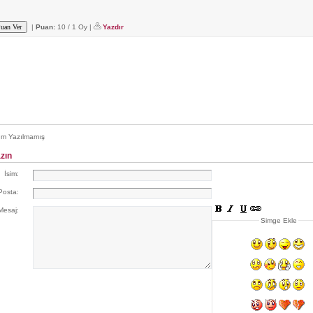
|
Puan:
10 / 1 Oy |
Yazdır
m Yazılmamış
zın
İsim:
Posta:
Mesaj:
Simge Ekle