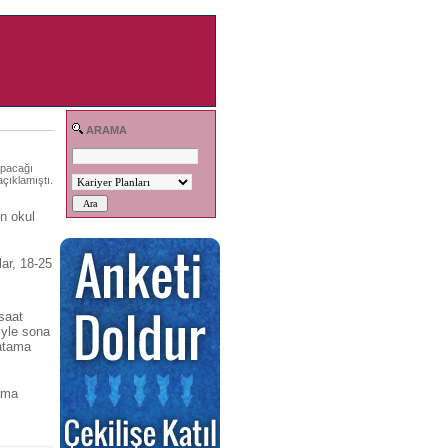
ARAMA
apacağı
çıklamıştı.
n okul
ar, 18-25
saat
iyle sona
 atama
ama