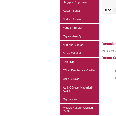
Değişim Programları
Kültür - Sanat
Yurt içi Burslar
Yurtdışı Burslar
Öğrencilere İŞ
Yorumlar
Yurt Kur Bursları
Henüz Yoru
Sınav Takvimi
Yorum Ya
Konu Dışı
Eğitim Kredileri ve Krediler
E-
Vakıf Bursları
Açık Öğretim Haberleri (
AÖF)
Öğretmenler
Meslek Yüksek Okulları
(MYO)