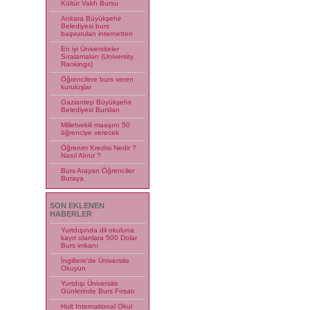
Kültür Vakfı Bursu
Ankara Büyükşehir
Belediyesi burs
başvuruları internetten
En iyi Üniversiteler
Sıralamaları (University
Rankings)
Öğrencilere burs veren
kuruluşlar
Gaziantep Büyükşehir
Belediyesi Bursları
Milletvekili maaşını 50
öğrenciye verecek
Öğrenim Kredisi Nedir ?
Nasıl Alınır ?
Burs Arayan Öğrenciler
Buraya
SON EKLENEN
HABERLER
Yurtdışında dil okuluna
kayıt olanlara 500 Dolar
Burs imkanı
İngiltere'de Üniversite
Okuyun
Yurtdışı Üniversite
Günlerinde Burs Fırsatı
Hult International Okul