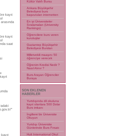
Kültür Vakfı Bursu
Ankara Büyükşehir
Belediyesi burs
öre kayıt
başvuruları internetten
ul
En iyi Üniversiteler
i arasında
Sıralamaları (University
Rankings)
Öğrencilere burs veren
öre kayıt
kuruluşlar
ul
ında saat
Gaziantep Büyükşehir
Belediyesi Bursları
Milletvekili maaşını 50
si
öğrenciye verecek
Öğrenim Kredisi Nedir ?
Nasıl Alınır ?
ı
Burs Arayan Öğrenciler
kayıt
Buraya
SON EKLENEN
rumda
HABERLER
Yurtdışında dil okuluna
kayıt olanlara 500 Dolar
radaki
Burs imkanı
gov.tr/''
İngiltere'de Üniversite
Okuyun
Yurtdışı Üniversite
Günlerinde Burs Fırsatı
Hult International Okul
 kayıt