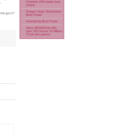
Ücretinin 40% kadar burs
.
veriyor
Oregon State Üniversitesi
eb.gov.tr''
Burs Fırsatı
Amerika'da Burs Fırsatı
Genç MÜSİAD’tan fikri
olan 100 Gence 10 Milyon
TL’luk dev yatırım