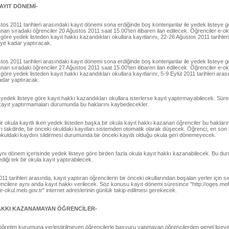
AYIT DÖNEMİ-
os 2011 tarihleri arasındaki kayıt dönemi sona erdiğinde boş kontenjanlar ile yedek listeye g
an sıradaki öğrenciler 20 Ağustos 2011 saat 15.00'ten itibaren ilan edilecek. Öğrenciler e-ok
 göre yedek listeden kayıt hakkı kazandıkları okullara kayıtlarını, 22-26 Ağustos 2011 tarihler
'ye kadar yaptıracak.
os 2011 tarihleri arasındaki kayıt dönemi sona erdiğinde boş kontenjanlar ile yedek listeye g
an sıradaki öğrenciler 27 Ağustos 2011 saat 15.00'ten itibaren ilan edilecek. Öğrenciler e-ok
 göre yedek listeden kayıt hakkı kazandıkları okullara kayıtlarını, 5-9 Eylül 2011 tarihleri aras
adar yaptıracak.
yedek listeye göre kayıt hakkı kazandıkları okullara isterlerse kayıt yaptırmayabilecek. Süre
 kayıt yaptırmamaları durumunda bu haklarını kaybedecekler.
r okula kayıtlı iken yedek listeden başka bir okula kayıt hakkı kazanan öğrenciler bu hakların
rı takdirde, bir önceki okuldaki kayıtları sistemden otomatik olarak düşecek. Öğrenci, en son 
okuldaki kaydını sildirmesi durumunda bir önceki kayıtlı olduğu okula geri dönemeyecek.
ynı dönem içerisinde yedek listeye göre birden fazla okula kayıt hakkı kazanabilecek. Bu du
ediği tek bir okula kayıt yaptırabilecek.
011 tarihleri arasında, kayıt yaptıran öğrencilerin bir önceki okullarından boşalan yerler için sı
cilere aynı anda kayıt hakkı verilecek. Söz konusu kayıt dönemi süresince ''http://oges.meb.
//e-okul.meb.gov.tr'' internet adreslerinin günlük takip edilmesi gerekecek.
HAKKI KAZANAMAYAN ÖĞRENCİLER-
aöğretim kurumuna yerleştirilmeyen öğrencilerle başvuru yapmayan öğrencilerden genel liseye