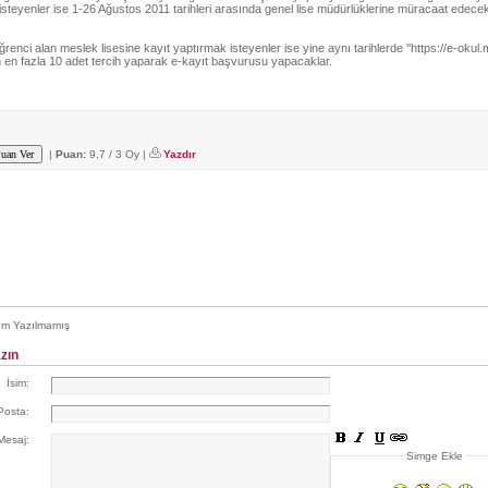
isteyenler ise 1-26 Ağustos 2011 tarihleri arasında genel lise müdürlüklerine müracaat edecek
renci alan meslek lisesine kayıt yaptırmak isteyenler ise yine aynı tarihlerde ''https://e-okul.m
 en fazla 10 adet tercih yaparak e-kayıt başvurusu yapacaklar.
|
Puan:
9,7 / 3 Oy |
Yazdır
m Yazılmamış
zın
İsim:
Posta:
Mesaj:
Simge Ekle