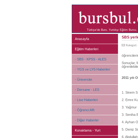
Türkiye'de Burs, Yurtdışı Eğitim Bursu, 
SBS yerle
Anasayfa
Kategori
Eğitim Haberleri
öğrencileri
- SBS - KPSS - ALES
Sonuçlar, M
öğrenilebil
- YGS ve LYS Haberleri
2011 yılı 
- Üniversite
- Dersane - LES
1. Sinem S
- Lise Haberleri
2. Emre Kı
3. Yağmur 
- Öğrenci Affı
3. Seniha 
- Diğer Haberler
4. Ayhan O
5. Deniz S
Konaklama - Yurt
6. Abdulla