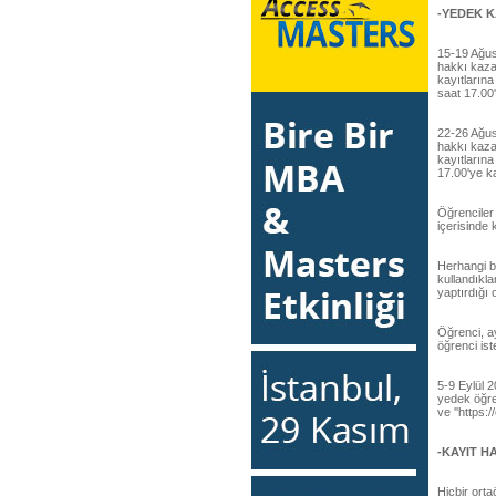
-YEDEK K
15-19 Ağust
hakkı kazan
kayıtlarına
saat 17.00
22-26 Ağust
hakkı kazan
kayıtlarına
17.00'ye k
Öğrenciler 
içerisinde
Herhangi bi
kullandıkla
yaptırdığı 
Öğrenci, a
öğrenci ist
5-9 Eylül 2
yedek öğren
ve ''https:
-KAYIT 
Hiçbir ort