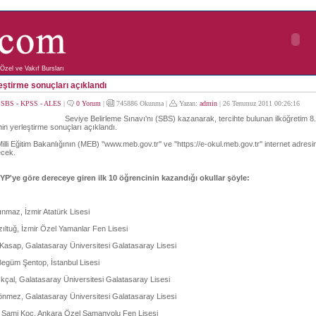
Özel ve Vakıf Bursları
ştirme sonuçları açıklandı
:
SBS - KPSS - ALES
|
0 Yorum
|
745886 Okunma |
Yazan:
admin
| 26 Temmuz 2011 00:26:16
Seviye Belirleme Sınavı'nı (SBS) kazanarak, tercihte bulunan ilköğretim 8. 
nin yerleştirme sonuçları açıklandı.
illi Eğitim Bakanlığının (MEB) ''www.meb.gov.tr'' ve ''https://e-okul.meb.gov.tr'' internet adres
ecek.
OYP'ye göre dereceye giren ilk 10 öğrencinin kazandığı okullar şöyle:
ınmaz, İzmir Atatürk Lisesi
zıltuğ, İzmir Özel Yamanlar Fen Lisesi
Kasap, Galatasaray Üniversitesi Galatasaray Lisesi
Begüm Şentop, İstanbul Lisesi
kçal, Galatasaray Üniversitesi Galatasaray Lisesi
önmez, Galatasaray Üniversitesi Galatasaray Lisesi
h Sami Koç, Ankara Özel Samanyolu Fen Lisesi