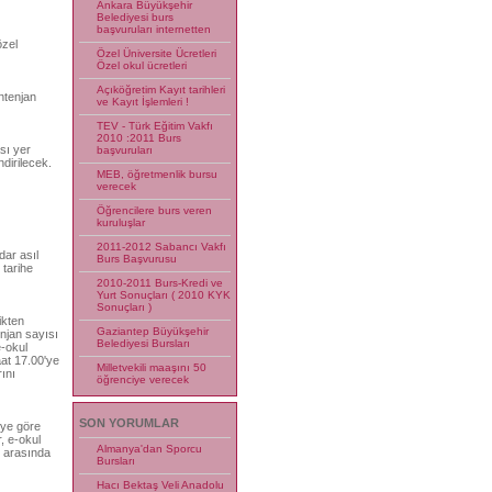
Ankara Büyükşehir
Belediyesi burs
başvuruları internetten
özel
Özel Üniversite Ücretleri
Özel okul ücretleri
Açıköğretim Kayıt tarihleri
ntenjan
ve Kayıt İşlemleri !
TEV - Türk Eğitim Vakfı
2010 :2011 Burs
sı yer
başvuruları
ndirilecek.
MEB, öğretmenlik bursu
verecek
Öğrencilere burs veren
kuruluşlar
2011-2012 Sabancı Vakfı
dar asıl
Burs Başvurusu
 tarihe
2010-2011 Burs-Kredi ve
Yurt Sonuçları ( 2010 KYK
Sonuçları )
ikten
Gaziantep Büyükşehir
njan sayısı
Belediyesi Bursları
e-okul
aat 17.00'ye
Milletvekili maaşını 50
ını
öğrenciye verecek
SON YORUMLAR
eye göre
, e-okul
Almanya'dan Sporcu
i arasında
Bursları
Hacı Bektaş Veli Anadolu