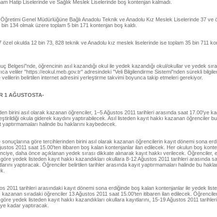
am Hatip Liselerinde ve Sağlık Meslek Liselerinde boş kontenjan kalmadı.
 Öğretimi Genel Müdürlüğüne Bağlı Anadolu Teknik ve Anadolu Kız Meslek Liselerinde 37 ve 
5 bin 134 olmak üzere toplam 5 bin 171 kontenjan boş kaldı.
özel okulda 12 bin 73, 828 teknik ve Anadolu kız meslek liselerinde ise toplam 35 bin 711 ko
uç Belgesi''nde, öğrencinin asıl kazandığı okul ile yedek kazandığı okul/okullar ve yedek sıra
ca veliler ''https://e­okul.meb.gov.tr'' adresindeki ''Veli Bilgilendirme Sistemi''nden sürekli bilgile
velilerin belirtilen internet adresini yerleştirme takvimi boyunca takip etmeleri gerekiyor.
R 1 AĞUSTOSTA-
den birini asıl olarak kazanan öğrenciler, 1–5 Ağustos 2011 tarihleri arasında saat 17.00'ye ka
eştirildiği okula giderek kaydını yaptırabilecek. Asıl listeden kayıt hakkı kazanan öğrenciler bu
t yaptırmamaları halinde bu haklarını kaybedecek.
 sonuçlarına göre tercihlerinden birini asıl olarak kazanan öğrencilerin kayıt dönemi sona erd
ustos 2011 saat 15.00'ten itibaren boş kalan kontenjanlar ilan edilecek. Her okulun boş konte
nciye, daha önce açıklanan yedek sırası dikkate alınarak kayıt hakkı verilecek. Öğrenciler, 
 göre yedek listeden kayıt hakkı kazandıkları okullara 8-12 Ağustos 2011 tarihleri arasında s
larını yaptıracak. Öğrenciler belirtilen tarihler arasında kayıt yaptırmamaları halinde bu haklar
k.
s 2011 tarihleri arasındaki kayıt dönemi sona erdiğinde boş kalan kontenjanlar ile yedek list
 kazanan sıradaki öğrenciler 13 Ağustos 2011 saat 15.00'ten itibaren ilan edilecek. Öğrenciler
 göre yedek listeden kayıt hakkı kazandıkları okullara kayıtlarını, 15-19 Ağustos 2011 tarihler
'ye kadar yaptıracak.