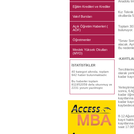
Anadolu İm
Eğitim Kredileri ve Krediler
Kız Teknik
okullarda 
Vakıf Bursları
Açık Öğretim Haberleri (
Toplam 307 
AÖF)
bulunuyor.
Öğretmenler
''Sınav Son
alacak. Ayrı
Bu nedenle 
Meslek Yüksek Okulları
(MYO)
-KAYITLA
İSTATİSTİKLER
Tercihlerin
40 kategori altında, toplam
olarak yerl
942 haber bulunmaktadır.
kadar kayı
Bu haberler toplam
811952059 defa okunmuş ve
Yerleştirme
2231 yorum yazılmıştır.
sonra, 6 Ağ
kadar öğre
kayıtlarına
kadar kayıt
kaybedece
8-12 Ağusto
kayıt hakkı
kayıtlarına
saat 17.00