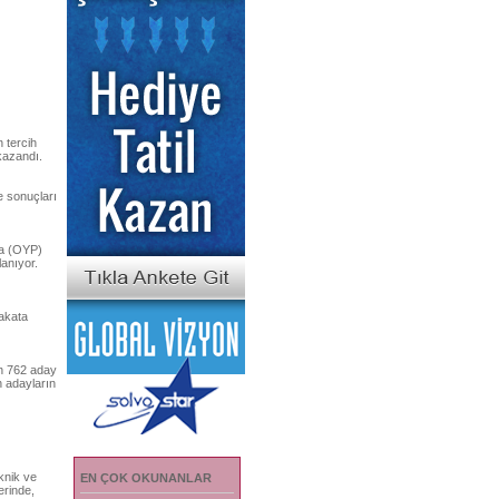
 tercih
kazandı.
e sonuçları
na (OYP)
lanıyor.
lakata
in 762 aday
n adayların
knik ve
EN ÇOK OKUNANLAR
erinde,