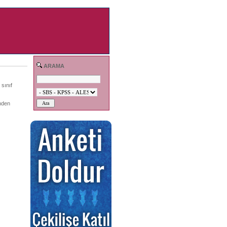
ARAMA
sınıf
inden