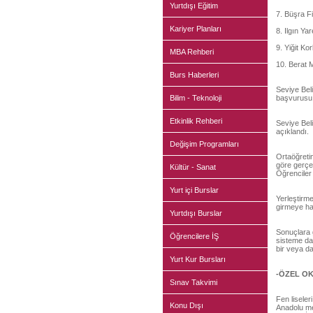
Yurtdışı Eğitim
7. Büşra F
Kariyer Planları
8. Ilgın Y
9. Yiğit Ko
MBA Rehberi
10. Berat 
Burs Haberleri
Seviye Beli
Bilim - Teknoloji
başvurusu y
Etkinlik Rehberi
Seviye Beli
açıklandı.
Değişim Programları
Ortaöğreti
göre gerçek
Kültür - Sanat
Öğrenciler 
Yurt içi Burslar
Yerleştirme
girmeye ha
Yurtdışı Burslar
Sonuçlara 
Öğrencilere İŞ
sisteme dah
bir veya da
Yurt Kur Bursları
-ÖZEL OK
Sınav Takvimi
Fen liseler
Konu Dışı
Anadolu me