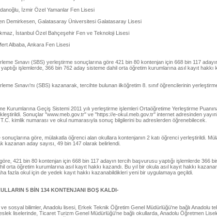
idanoğlu, İzmir Özel Yamanlar Fen Lisesi
aren Demirkesen, Galatasaray Üniversitesi Galatasaray Lisesi
rkmaz, İstanbul Özel Bahçeşehir Fen ve Teknoloji Lisesi
Mert Albaba, Ankara Fen Lisesi
rleme Sınavı (SBS) yerleştirme sonuçlarına göre 421 bin 80 kontenjan için 668 bin 117 adayın
aptığı işlemlerde, 366 bin 762 aday sisteme dahil orta öğretim kurumlarına asıl kayıt hakkı 
rleme Sınavı'nı (SBS) kazanarak, tercihte bulunan ilköğretim 8. sınıf öğrencilerinin yerleştirm
me Kurumlarına Geçiş Sistemi 2011 yılı yerleştirme işlemleri Ortaöğretime Yerleştirme Puanı
leştirildi. Sonuçlar ''www.meb.gov.tr'' ve ''https://e-okul.meb.gov.tr'' internet adresinden yayın
T.C. kimlik numarası ve okul numarasıyla sonuç bilgilerini bu adreslerden öğrenebilecek.
 sonuçlarına göre, mülakatla öğrenci alan okullara kontenjanın 2 katı öğrenci yerleştirildi. Mü
k kazanan aday sayısı, 49 bin 147 olarak belirlendi.
göre, 421 bin 80 kontenjan için 668 bin 117 adayın tercih başvurusu yaptığı işlemlerde 366 b
il orta öğretim kurumlarına asıl kayıt hakkı kazandı. Bu yıl bir okula asıl kayıt hakkı kazana
ha fazla okul için de yedek kayıt hakkı kazanabildikleri yeni bir uygulamaya geçildi.
ULLARIN 5 BİN 134 KONTENJANI BOŞ KALDI-
i ve sosyal bilimler, Anadolu lisesi, Erkek Teknik Öğretim Genel Müdürlüğü'ne bağlı Anadolu te
slek liselerinde, Ticaret Turizm Genel Müdürlüğü'ne bağlı okullarda, Anadolu Öğretmen Lisel