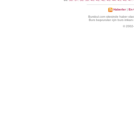
Haberler
|
En 
Bursbul.com sitesinde haber olara
Burs başvuruları için burs imkanı 
© 2002-