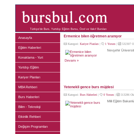
Türkiye'de Burs, Yurtdışı Eğitim Bursu, Özel ve Vakıf Bursları
Ermenice bilen öğretmen aranıyor
Anasayfa
Kategori:
Kariyer Planları
|
1 Yorum
|
532307 O
Eğitim Haberleri
Nevşehir Üniversite
Konaklama - Yurt
Devamı »
Yurtdışı Eğitim
Kariyer Planları
Yetenekli gence burs müjdesi
MBA Rehberi
Kategori:
Burs Haberleri
|
0 Yorum
|
513286 Ok
Burs Haberleri
Milli Eğitim Bakanlı
Bilim - Teknoloji
Etkinlik Rehberi
Değişim Programları