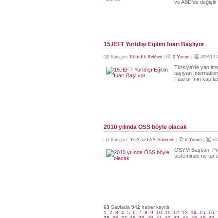
ve ABD'de değişik 
15.IEFT Yurtdışı Eğitim fuarı Başlıyor
Kategori:
Etkinlik Rehberi
|
0 Yorum
|
809512 
Türkiye'de yapılma
taşıyan Internation
Fuarları'nın kapıla
2010 yılında ÖSS böyle olacak
Kategori:
YGS ve LYS Haberleri
|
0 Yorum
|
53
ÖSYM Başkanı Prof.
sisteminde ne tür d
63
Sayfada
942
haber kayıtlı.
1.
2.
3.
4.
5.
6.
7.
8.
9.
10.
11.
12.
13.
14.
15.
16.
35.
36.
37.
38.
39.
40.
41.
42.
43.
44.
45.
46.
47.