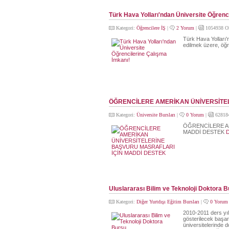
Türk Hava Yolları'ndan Üniversite Öğrenc
Kategori:
Öğrencilere İŞ
|
2 Yorum
|
1054938 O
Türk Hava Yolları'n
edilmek üzere, öğr
ÖĞRENCİLERE AMERİKAN ÜNİVERSİTE
Kategori:
Üniversite Bursları
|
0 Yorum
|
62818
ÖĞRENCİLERE A
MADDİ DESTEK
D
Uluslararası Bilim ve Teknoloji Doktora 
Kategori:
Diğer Yurtdışı Eğitim Bursları
|
0 Yorum
2010-2011 ders yıl
gösterilecek başar
üniversitelerinde d