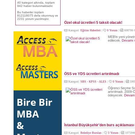
40 kategori altında, toplam
942 haber bulunmaktadır.
Bu haberler toplam
812118075 defa okunmuş ve
2231 yorum yazılmıştır.
Özel okul ücretleri 5 taksit olacak!
Kategori:
Eğitim Haberleri
|
0 Yorum
|
608706 
MEB'in yeni yönetme
edilecek.
Devamı 
ÖSS ve YDS ücretleri artırılmadı
Kategori:
SBS - KPSS - ALES
|
0 Yorum
|
590
Öğrenci Seçme Sına
artırılmadı. 2009-
ödeyecek.
Devamı
İstanbul Büyükşehir'den burs açıklaması
Kategori:
Belediye Bursları
|
3 Yorum
|
1075946