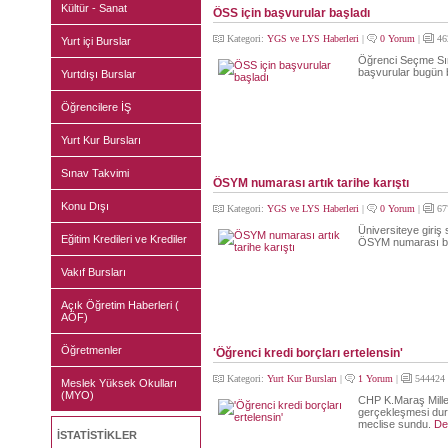
Kültür - Sanat
ÖSS için başvurular başladı
Kategori:
YGS ve LYS Haberleri
|
0 Yorum
|
46
Yurt içi Burslar
Öğrenci Seçme Sına
başvurular bugün 
Yurtdışı Burslar
Öğrencilere İŞ
Yurt Kur Bursları
Sınav Takvimi
ÖSYM numarası artık tarihe karıştı
Konu Dışı
Kategori:
YGS ve LYS Haberleri
|
0 Yorum
|
67
Üniversiteye giriş 
Eğitim Kredileri ve Krediler
ÖSYM numarası bu y
Vakıf Bursları
Açık Öğretim Haberleri (
AÖF)
Öğretmenler
'Öğrenci kredi borçları ertelensin'
Kategori:
Yurt Kur Bursları
|
1 Yorum
|
544424 
Meslek Yüksek Okulları
(MYO)
CHP K.Maraş Mille
gerçekleşmesi duru
meclise sundu.
De
İSTATİSTİKLER