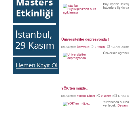
Büyükşehir Belediye
haberlere ilişkin y
Üniversiteliler depresyonda !
Kategori:
Üniversite
|
0 Yorum
|
455750 Okunm
Üniversite öğrencile
YÖK'ten müjde..
Kategori:
Yurtdışı Eğitim
|
0 Yorum
|
477368 O
Yurtdışında bulunan
verilecek.
Devamı