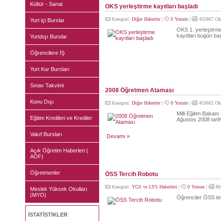
Kültür - Sanat
OKS yerleştirme kayıtları başladı
Kategori:
Diğer Haberler
|
0 Yorum
|
455867 Ok
Yurt içi Burslar
OKS 1. yerleştirm
kayıtları bugün ba
Yurtdışı Burslar
Öğrencilere İŞ
Yurt Kur Bursları
Sınav Takvimi
2008 Öğretmen Ataması
Konu Dışı
Kategori:
Diğer Haberler
|
0 Yorum
|
453682 Ok
Milli Eğitim Bakanı
Eğitim Kredileri ve Krediler
Ağustos 2008 tarih
Vakıf Bursları
Devamı »
Açık Öğretim Haberleri (
AÖF)
Öğretmenler
ÖSS Tercih Robotu
Kategori:
YGS ve LYS Haberleri
|
0 Yorum
|
80
Meslek Yüksek Okulları
(MYO)
Öğrenciler ÖSS ter
İSTATİSTİKLER