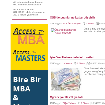
40 kategori altında, toplam
942 haber bulunmaktadır.
Bu haberler toplam
812119091 defa okunmuş ve
2231 yorum yazılmıştır.
ÖSS'de puanlar ne kadar düşebilir
Kategori:
2009 Öss Sonuçları
|
0 Yorum
|
63725
ÖSS sınav sonuçlar
sorudur: Acaba pu
İşte Özel Üniversitelerin Ücretleri
Kategori:
Üniversite
|
0 Yorum
|
614052 Okunm
Özel üniversitelerin
geçen yıla göre yüz
ücretlerine zam y
Öğrenciye 10 YTL'ye tatil
Kategori:
Diğer Haberler
|
0 Yorum
|
548622 Ok