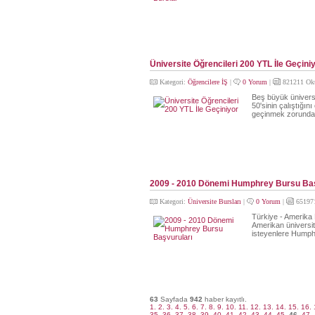
Üniversite Öğrencileri 200 YTL İle Geçini
Kategori:
Öğrencilere İŞ
|
0 Yorum
|
821211 Ok
Beş büyük üniversi
50'sinin çalıştığın
geçinmek zorunda 
2009 - 2010 Dönemi Humphrey Bursu Baş
Kategori:
Üniversite Bursları
|
0 Yorum
|
65197
Türkiye - Amerika
Amerikan üniversite
isteyenlere Humphr
63
Sayfada
942
haber kayıtlı.
1.
2.
3.
4.
5.
6.
7.
8.
9.
10.
11.
12.
13.
14.
15.
16.
35.
36.
37.
38.
39.
40.
41.
42.
43.
44.
45.
46.
47.