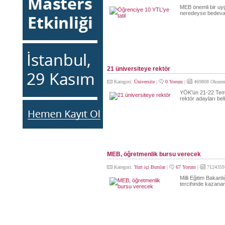
MEB önemli bir uyg
neredeyse bedevay
21 üniversiteye rektör
Kategori:
Üniversite
|
0 Yorum
|
469808 Okunm
YÖK'ün 21-22 Temmu
rektör adayları bel
MEB, öğretmenlik bursu verecek
Kategori:
Yurt içi Burslar
|
67 Yorum
|
7124359
Milli Eğitim Bakanlı
tercihinde kazana