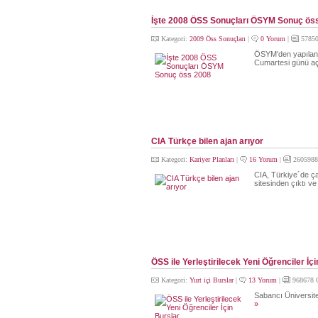
İşte 2008 ÖSS Sonuçları ÖSYM Sonuç ös
Kategori:
2009 Öss Sonuçları
|
0 Yorum
|
57850
ÖSYM'den yapılan
Cumartesi günü a
CIA Türkçe bilen ajan arıyor
Kategori:
Kariyer Planları
|
16 Yorum
|
2605988
CIA, Türkiye´de çal
sitesinden çıktı v
ÖSS ile Yerleştirilecek Yeni Öğrenciler İç
Kategori:
Yurt içi Burslar
|
13 Yorum
|
968678 
Sabancı Üniversit
»