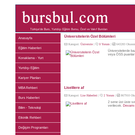
Türkiye'de Burs, Yurtdışı Eğitim Bursu, Özel ve Vakıf Bursları
Üniversitelerin Özel Bölümleri
Anasayfa
Kategori:
Üniversite
|
0 Yorum
|
643283 Okunm
Eğitim Haberleri
Üniversitelerde ba
veya ÖSS puanları
Konaklama - Yurt
Yurtdışı Eğitim
Kariyer Planları
Liselilere af
MBA Rehberi
Kategori:
Lise Haberleri
|
2 Yorum
|
867910 Ok
Burs Haberleri
2 sene üst üste sı
verilecek.
Devamı
Bilim - Teknoloji
Etkinlik Rehberi
Değişim Programları