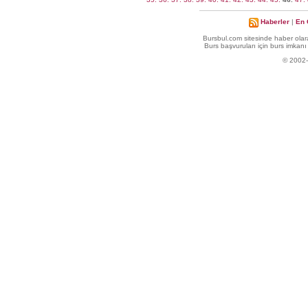
Haberler
|
En 
Bursbul.com sitesinde haber olara
Burs başvuruları için burs imkanı 
© 2002-