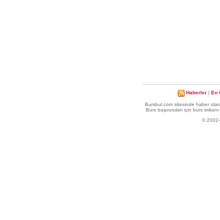
Haberler
|
En 
Bursbul.com sitesinde haber olara
Burs başvuruları için burs imkanı 
© 2002-