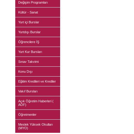
Değişim Programları
Kültür - Sanat
Yurt içi Burslar
Yurtdışı Burslar
Öğrencilere İŞ
Yurt Kur Bursları
Sınav Takvimi
Konu Dışı
Eğitim Kredileri ve Krediler
Vakıf Bursları
Açık Öğretim Haberleri (
AÖF)
Öğretmenler
Meslek Yüksek Okulları
(MYO)