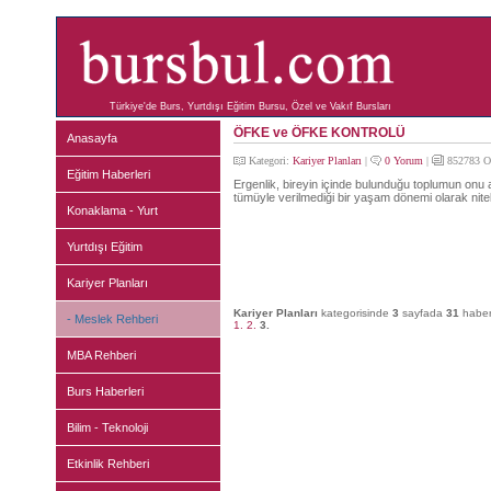
Türkiye'de Burs, Yurtdışı Eğitim Bursu, Özel ve Vakıf Bursları
ÖFKE ve ÖFKE KONTROLÜ
Anasayfa
Kategori:
Kariyer Planları
|
0 Yorum
|
852783 O
Eğitim Haberleri
Ergenlik, bireyin içinde bulunduğu toplumun onu art
tümüyle verilmediği bir yaşam dönemi olarak nitele
Konaklama - Yurt
Yurtdışı Eğitim
Kariyer Planları
Kariyer Planları
kategorisinde
3
sayfada
31
haber 
- Meslek Rehberi
1.
2.
3.
MBA Rehberi
Burs Haberleri
Bilim - Teknoloji
Etkinlik Rehberi