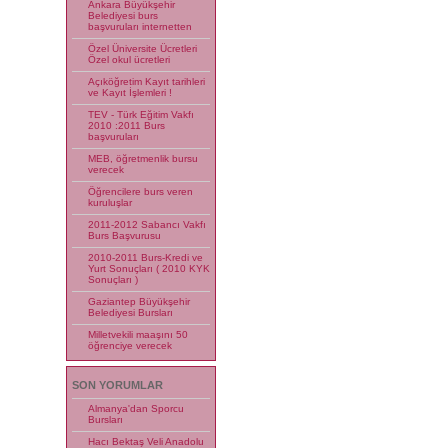
Ankara Büyükşehir
Belediyesi burs
başvuruları internetten
Özel Üniversite Ücretleri
Özel okul ücretleri
Açıköğretim Kayıt tarihleri
ve Kayıt İşlemleri !
TEV - Türk Eğitim Vakfı
2010 :2011 Burs
başvuruları
MEB, öğretmenlik bursu
verecek
Öğrencilere burs veren
kuruluşlar
2011-2012 Sabancı Vakfı
Burs Başvurusu
2010-2011 Burs-Kredi ve
Yurt Sonuçları ( 2010 KYK
Sonuçları )
Gaziantep Büyükşehir
Belediyesi Bursları
Milletvekili maaşını 50
öğrenciye verecek
SON YORUMLAR
Almanya'dan Sporcu
Bursları
Hacı Bektaş Veli Anadolu