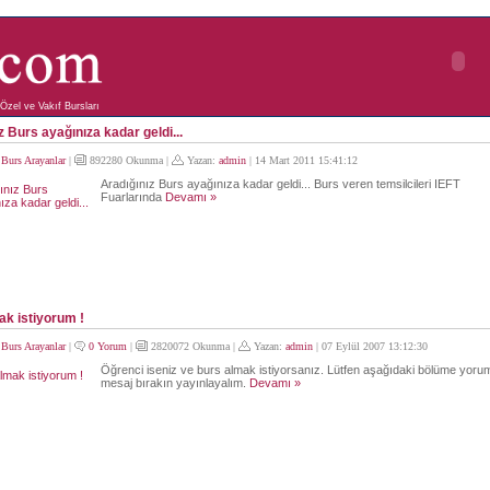
Özel ve Vakıf Bursları
z Burs ayağınıza kadar geldi...
:
Burs Arayanlar
|
892280 Okunma |
Yazan:
admin
| 14 Mart 2011 15:41:12
Aradığınız Burs ayağınıza kadar geldi... Burs veren temsilcileri IEFT
Fuarlarında
Devamı »
k istiyorum !
:
Burs Arayanlar
|
0 Yorum
|
2820072 Okunma |
Yazan:
admin
| 07 Eylül 2007 13:12:30
Öğrenci iseniz ve burs almak istiyorsanız. Lütfen aşağıdaki bölüme yoru
mesaj bırakın yayınlayalım.
Devamı »