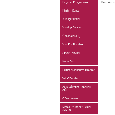
Değişim Programları
Burs Araya
Kültür - Sanat
Yurt içi Burslar
Yurtdışı Burslar
Öğrencilere İŞ
Yurt Kur Bursları
Sınav Takvimi
Konu Dışı
Eğitim Kredileri ve Krediler
Vakıf Bursları
Açık Öğretim Haberleri (
AÖF)
Öğretmenler
Meslek Yüksek Okulları
(MYO)