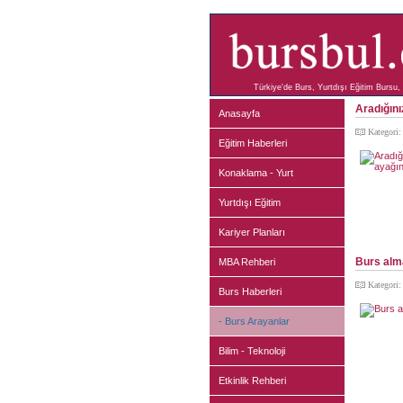
Türkiye'de Burs, Yurtdışı Eğitim Bursu, 
Aradığını
Anasayfa
Kategori
Eğitim Haberleri
Konaklama - Yurt
Yurtdışı Eğitim
Kariyer Planları
Burs alma
MBA Rehberi
Kategori
Burs Haberleri
- Burs Arayanlar
Bilim - Teknoloji
Etkinlik Rehberi