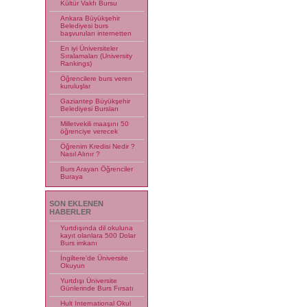
Kültür Vakfı Bursu
Ankara Büyükşehir
Belediyesi burs
başvuruları internetten
En iyi Üniversiteler
Sıralamaları (University
Rankings)
Öğrencilere burs veren
kuruluşlar
Gaziantep Büyükşehir
Belediyesi Bursları
Milletvekili maaşını 50
öğrenciye verecek
Öğrenim Kredisi Nedir ?
Nasıl Alınır ?
Burs Arayan Öğrenciler
Buraya
SON EKLENEN
HABERLER
Yurtdışında dil okuluna
kayıt olanlara 500 Dolar
Burs imkanı
İngiltere'de Üniversite
Okuyun
Yurtdışı Üniversite
Günlerinde Burs Fırsatı
Hult International Okul