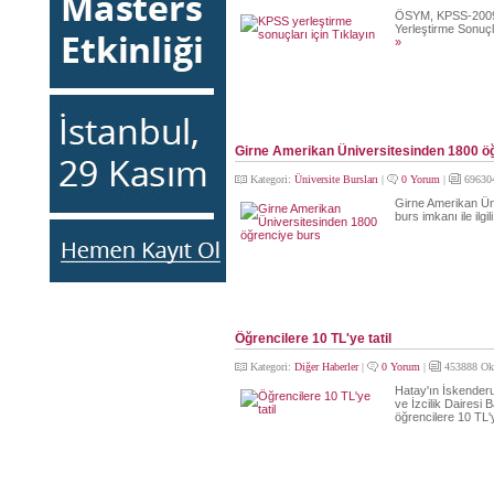
ÖSYM, KPSS-2009/
Yerleştirme Sonuçl
»
Girne Amerikan Üniversitesinden 1800 ö
Kategori:
Üniversite Bursları
|
0 Yorum
|
69630
Girne Amerikan Üni
burs imkanı ile ilgil
Öğrencilere 10 TL'ye tatil
Kategori:
Diğer Haberler
|
0 Yorum
|
453888 Ok
Hatay'ın İskenderu
ve İzcilik Dairesi B
öğrencilere 10 TL'y