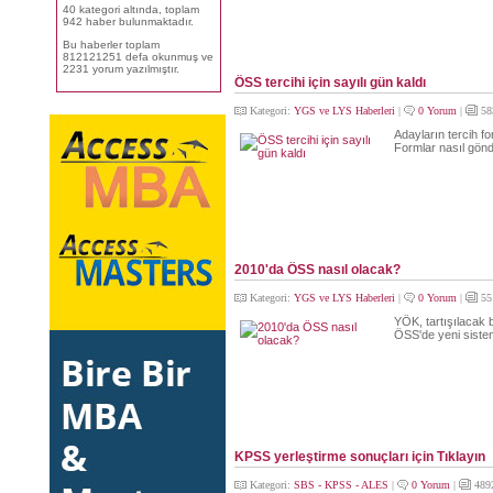
40 kategori altında, toplam
942 haber bulunmaktadır.
Bu haberler toplam
812121251 defa okunmuş ve
2231 yorum yazılmıştır.
ÖSS tercihi için sayılı gün kaldı
Kategori:
YGS ve LYS Haberleri
|
0 Yorum
|
58
Adayların tercih fo
Formlar nasıl gönd
2010'da ÖSS nasıl olacak?
Kategori:
YGS ve LYS Haberleri
|
0 Yorum
|
55
YÖK, tartışılacak bi
ÖSS'de yeni sistem 
KPSS yerleştirme sonuçları için Tıklayın
Kategori:
SBS - KPSS - ALES
|
0 Yorum
|
489