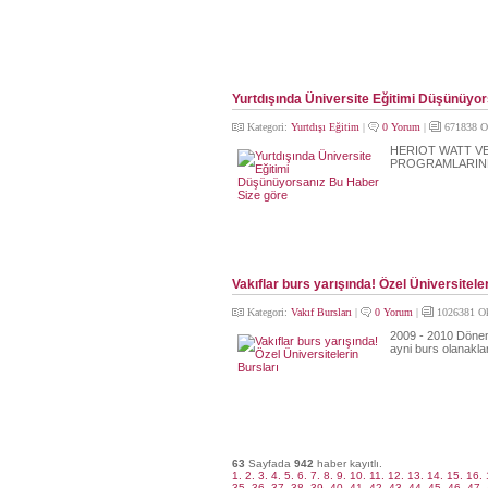
Yurtdışında Üniversite Eğitimi Düşünüyo
Kategori:
Yurtdışı Eğitim
|
0 Yorum
|
671838 O
HERIOT WATT VE
PROGRAMLARIND
Vakıflar burs yarışında! Özel Üniversitele
Kategori:
Vakıf Bursları
|
0 Yorum
|
1026381 O
2009 - 2010 Dönemi
ayni burs olanakla
63
Sayfada
942
haber kayıtlı.
1.
2.
3.
4.
5.
6.
7.
8.
9.
10.
11.
12.
13.
14.
15.
16.
35.
36.
37.
38.
39.
40.
41.
42.
43.
44.
45.
46.
47.