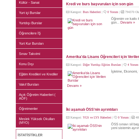
Kültür - Sanat
Kredi ve burs başvuruları için son gün
Kategori:
Burs Haberleri
|
0 Yorum
|
794370 Ok
Yurt içi Burslar
Öğrenim ve katkı k
gün...
Devamı »
Yurtdışı Burslar
Öğrencilere İŞ
Yurt Kur Bursları
Sınav Takvimi
Amerika'da Lisans Öğrencileri için Verile
Konu Dışı
Kategori:
Diğer Yurtdışı Eğitim Bursları
|
4 Yorum
İşletme, Ekonomi, Mü
Eğitim Kredileri ve Krediler
Vakıf Bursları
Devamı »
Açık Öğretim Haberleri (
AÖF)
Öğretmenler
İki aşamalı ÖSS'nin ayrıntıları
Kategori:
YGS ve LYS Haberleri
|
0 Yorum
|
48
Meslek Yüksek Okulları
(MYO)
ÖSS sınavı sil baş
yeni sistemin ayrınt
İSTATİSTİKLER