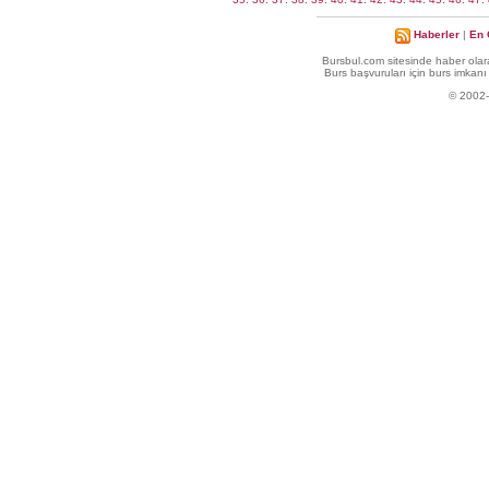
Haberler
|
En 
Bursbul.com sitesinde haber olara
Burs başvuruları için burs imkanı 
© 2002-