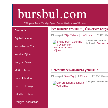
Türkiye'de Burs, Yurtdışı Eğitim Bursu, Özel ve Vakıf Bursları
İşte bu bizim zaferimiz :) Üniversite harçl
Anasayfa
Kategori:
Diğer Haberler
|
0 Yorum
|
524891 Ok
Eğitim Haberleri
Hükümet, YÖK'ün ü
bulmadı.
Devamı 
Konaklama - Yurt
Yurtdışı Eğitim
Kariyer Planları
Üniversiteden atılanlara yeni umut
MBA Rehberi
Kategori:
Konu Dışı
|
0 Yorum
|
526842 Okunm
Burs Haberleri
Herşey mahkemenin
Bilim - Teknoloji
Etkinlik Rehberi
Değişim Programları