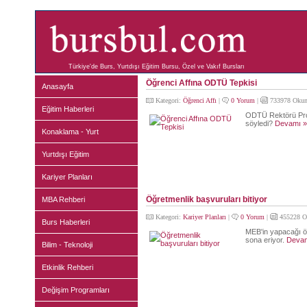
Türkiye'de Burs, Yurtdışı Eğitim Bursu, Özel ve Vakıf Bursları
Öğrenci Affına ODTÜ Tepkisi
Anasayfa
Kategori:
Öğrenci Affı
|
0 Yorum
|
733978 Okun
Eğitim Haberleri
ODTÜ Rektörü Prof.
söyledi?
Devamı »
Konaklama - Yurt
Yurtdışı Eğitim
Kariyer Planları
Öğretmenlik başvuruları bitiyor
MBA Rehberi
Kategori:
Kariyer Planları
|
0 Yorum
|
455228 O
Burs Haberleri
MEB'in yapacağı ö
sona eriyor.
Devam
Bilim - Teknoloji
Etkinlik Rehberi
Değişim Programları