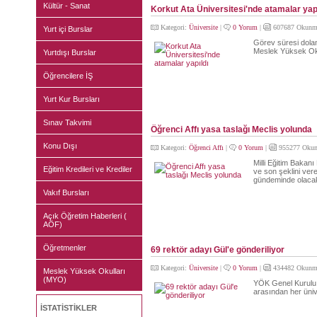
Kültür - Sanat
Korkut Ata Üniversitesi'nde atamalar yapı
Kategori:
Üniversite
|
0 Yorum
|
607687 Okunm
Yurt içi Burslar
Görev süresi dolan
Meslek Yüksek Okul
Yurtdışı Burslar
Öğrencilere İŞ
Yurt Kur Bursları
Sınav Takvimi
Öğrenci Affı yasa taslağı Meclis yolunda
Konu Dışı
Kategori:
Öğrenci Affı
|
0 Yorum
|
955277 Okun
Milli Eğitim Bakanı 
Eğitim Kredileri ve Krediler
ve son şeklini vere
gündeminde olacak
Vakıf Bursları
Açık Öğretim Haberleri (
AÖF)
Öğretmenler
69 rektör adayı Gül'e gönderiliyor
Kategori:
Üniversite
|
0 Yorum
|
434482 Okunm
Meslek Yüksek Okulları
(MYO)
YÖK Genel Kurulu t
arasından her ünive
İSTATİSTİKLER