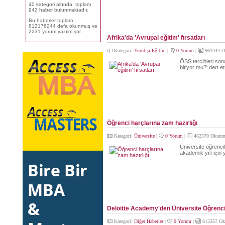
40 kategori altında, toplam
942 haber bulunmaktadır.
Bu haberler toplam
812176244 defa okunmuş ve
2231 yorum yazılmıştır.
Afrika'da 'Avrupai eğitim' fırsatları
Kategori:
Yurtdışı Eğitim
|
0 Yorum
|
963444 O
ÖSS tercihleri sona
bitiyor mu?' dert 
Öğrenci harçlarına zam hazırlığı
Kategori:
Üniversite
|
0 Yorum
|
462370 Okunm
Üniversite öğrencil
akademik yılı için 
Deloitte Academy'den Üniversite Öğrencil
Kategori:
Diğer Haberler
|
0 Yorum
|
615357 Ok