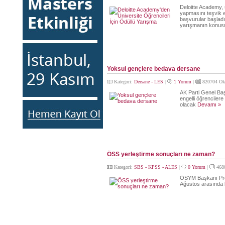
Deloitte Academy, 
yapmasını teşvik e
başvurular başlad
yarışmanın konusu 
Yoksul gençlere bedava dersane
Kategori:
Dersane - LES
|
1 Yorum
|
820704 Ok
AK Parti Genel Baş
engelli öğrencilere
olacak
Devamı »
ÖSS yerleştirme sonuçları ne zaman?
Kategori:
SBS - KPSS - ALES
|
0 Yorum
|
468
ÖSYM Başkanı Prof
Ağustos arasında bi