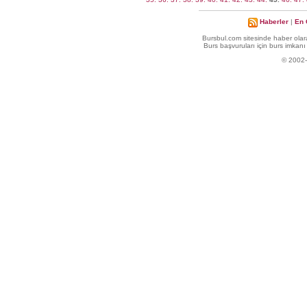
Haberler
|
En 
Bursbul.com sitesinde haber olara
Burs başvuruları için burs imkanı 
© 2002-