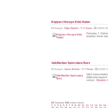
Kopyacı Hocaya Kötü Haber
Kategori:
Diğer Haberler
|
0 Yorum
|
448044 Ok
Danıştay 1. Daires
anahtarı temin ede
Vakıflardan Sporculara Burs
Kategori:
Sporcu Bursları
|
0 Yorum
|
835909 O
Vakıf üniversitele
dallarında başarıl
veriyor..
Devamı »
63
Sayfada
942
haber kayıtlı.
1.
2.
3.
4.
5.
6.
7.
8.
9.
10.
11.
12.
13.
14.
15.
16.
35.
36.
37.
38.
39.
40.
41.
42.
43.
44.
45.
46.
47.