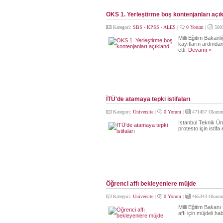
OKS 1. Yerleştirme boş kontenjanları açık
Kategori:
SBS - KPSS - ALES
|
0 Yorum
|
500
Milli Eğitim Bakan
kayıtların ardından
etti.
Devamı »
İTÜ'de atamaya tepki istifaları
Kategori:
Üniversite
|
0 Yorum
|
471457 Okunm
İstanbul Teknik Ün
protesto için istifa 
Öğrenci affı bekleyenlere müjde
Kategori:
Üniversite
|
0 Yorum
|
465343 Okunm
Milli Eğitim Bakan
affı için müjdeli h